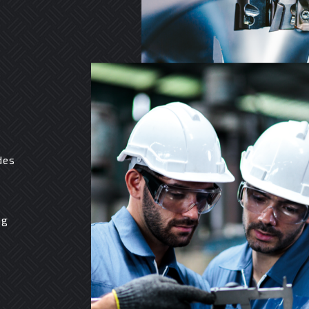
des
ng