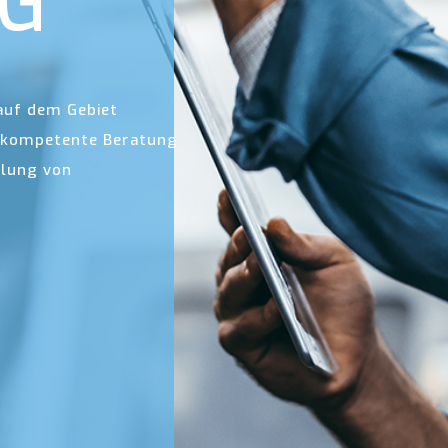
NG
auf dem Gebiet
en kompetente Beratung
tlung von