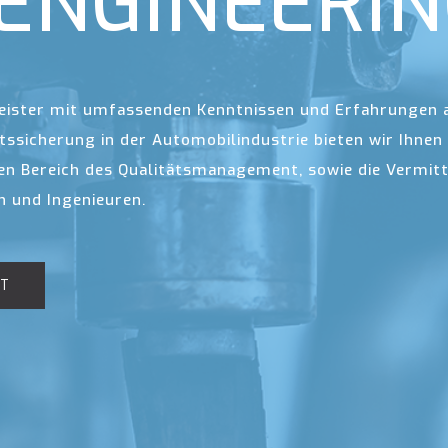
 ENGINEERI
leister mit umfassenden Kenntnissen und Erfahrungen 
ätssicherung in der Automobilindustrie bieten wir Ihn
n Bereich des Qualitätsmanagement, sowie die Vermit
n und Ingenieuren.
KT